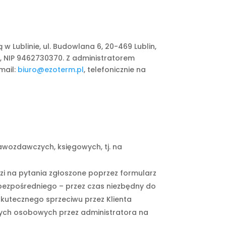
ublinie, ul. Budowlana 6, 20-469 Lublin,
, NIP 9462730370. Z administratorem
mail:
biuro@ezoterm.pl
, telefonicznie na
wozdawczych, księgowych, tj. na
dzi na pytania zgłoszone poprzez formularz
 bezpośredniego – przez czas niezbędny do
 skutecznego sprzeciwu przez Klienta
nych osobowych przez administratora na