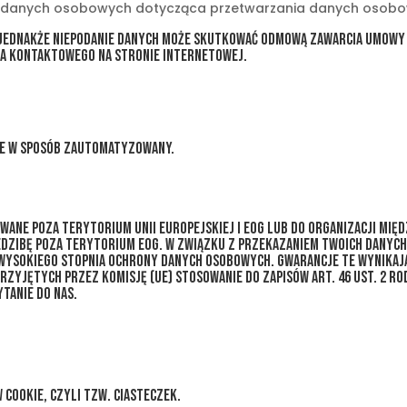
y danych osobowych dotycząca przetwarzania danych osobow
jednakże niepodanie danych może skutkować odmową zawarcia umowy 
a kontaktowego na stronie internetowej.
ne w sposób zautomatyzowany.
zywane poza terytorium Unii Europejskiej i EOG lub do organizacji m
dzibę poza terytorium EOG. W związku z przekazaniem Twoich danych p
wysokiego stopnia ochrony danych osobowych. Gwarancje te wynikają
jętych przez Komisję (UE) stosowanie do zapisów art. 46 ust. 2 ROD
tanie do nas.
cookie, czyli tzw. ciasteczek.