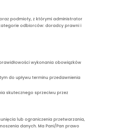
az podmioty, z którymi administrator
ategorie odbiorców: doradcy prawni i
ie prawidłowości wykonania obowiązków
w tym do upływu terminu przedawnienia
nia skutecznego sprzeciwu przez
nięcia lub ograniczenia przetwarzania,
enoszenia danych. Ma Pani/Pan prawo