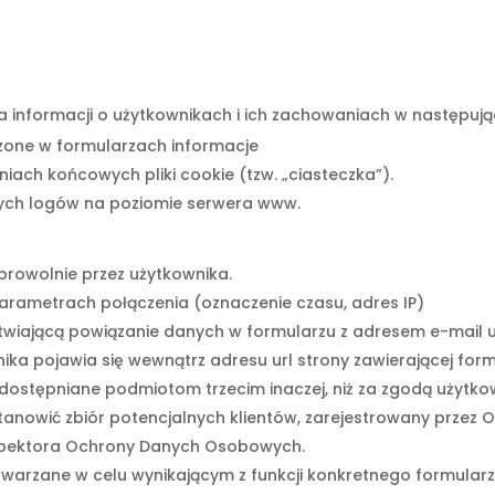
nia informacji o użytkownikach i ich zachowaniach w następuj
one w formularzach informacje
iach końcowych pliki cookie (tzw. „ciasteczka”).
nych logów na poziomie serwera www.
browolnie przez użytkownika.
arametrach połączenia (oznaczenie czasu, adres IP)
atwiającą powiązanie danych w formularzu z adresem e-mail 
ka pojawia się wewnątrz adresu url strony zawierającej form
dostępniane podmiotom trzecim inaczej, niż za zgodą użytko
nowić zbiór potencjalnych klientów, zarejestrowany przez O
pektora Ochrony Danych Osobowych.
warzane w celu wynikającym z funkcji konkretnego formularz