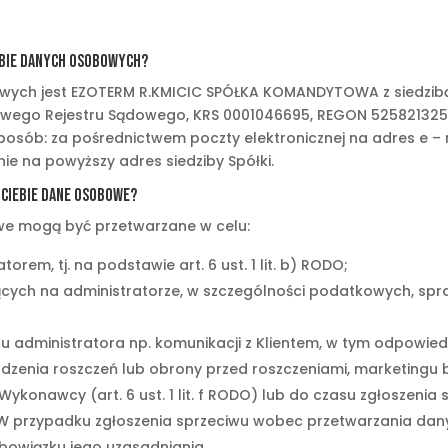
ebie danych osobowych?
ch jest EZOTERM R.KMICIC SPÓŁKA KOMANDYTOWA z siedzibą w L
jowego Rejestru Sądowego, KRS 0001046695, REGON 525821325
osób: za pośrednictwem poczty elektronicznej na adres e – 
nie na powyższy adres siedziby Spółki.
 Ciebie dane osobowe?
we mogą być przetwarzane w celu:
rem, tj. na podstawie art. 6 ust. 1 lit. b) RODO;
cych na administratorze, w szczególności podatkowych, spra
su administratora np. komunikacji z Klientem, w tym odpowie
odzenia roszczeń lub obrony przed roszczeniami, marketingu
Wykonawcy (art. 6 ust. 1 lit. f RODO) lub do czasu zgłoszenia
 W przypadku zgłoszenia sprzeciwu wobec przetwarzania da
bowiązku jego uzasadniania.