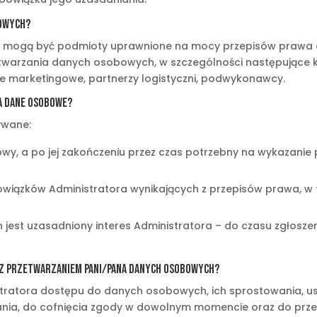
bowych?
mogą być podmioty uprawnione na mocy przepisów prawa or
warzania danych osobowych, w szczególności następujące k
je marketingowe, partnerzy logistyczni, podwykonawcy.
na dane osobowe?
ywane:
mowy, a po jej zakończeniu przez czas potrzebny na wykazan
obowiązków Administratora wynikających z przepisów prawa, 
 jest uzasadniony interes Administratora – do czasu zgłosze
u z przetwarzaniem Pani/Pana danych osobowych?
ratora dostępu do danych osobowych, ich sprostowania, usu
ania, do cofnięcia zgody w dowolnym momencie oraz do prz