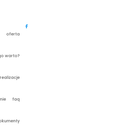
oferta
go warto?
realizacje
nie
faq
okumenty