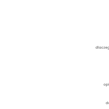
dlacze
opi
d