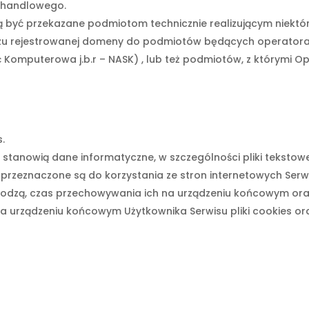
u handlowego.
yć przekazane podmiotom technicznie realizującym niektóre
czu rejestrowanej domeny do podmiotów będących operator
Komputerowa j.b.r – NASK) , lub też podmiotów, z którymi Op
s.
a”) stanowią dane informatyczne, w szczególności pliki tekst
przeznaczone są do korzystania ze stron internetowych Serw
ochodzą, czas przechowywania ich na urządzeniu końcowym ora
urządzeniu końcowym Użytkownika Serwisu pliki cookies ora