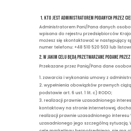
1. Kto jest Administratorem podanych przez Ci
Administratorem Pani/Pana danych osobowy
wpisana do rejestru przedsiębiorców Kra
możesz się skontaktować w następujący sp
numer telefonu: +48 510 520 503 lub listow
2. W jakim celu będą przetwarzane podane przez
Przekazane przez Panią/Pana dane osobo
zawarcia i wykonania umowy z administrato
wypełnienia obowiązków prawnych ciążą
podstawie art. 6 ust. 1 lit. c) RODO;
realizacji prawnie uzasadnionego intere
kontaktowy na stronie internetowej, doch
realizacji prawnie uzasadnionego interesu 
uzasadnionego jego szczególną sytuacją.
cele marketingu bezpośredniego, nie ma o