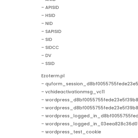
– APISID
– HSID
– NID
– SAPISID
– SID
– SIDCC
– DV
– SSID
Ezoterm.pl
– quform_session_d8bf0055755fede23e
– vchideactivationmsg_vc11
– wordpress_d8bf0055755fede23e5f39b
– wordpress_d8bf0055755fede23e5f39b
– wordpress_logged_in_d8bf0055755fe
– wordpress_logged_in_03eea828c36d0
– wordpress_test_cookie